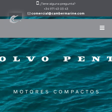
Skip
¿Tiene alguna pregunta?
to
+34 971 43 03 43
comercial@cambermarine.com
content