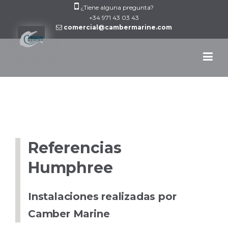
Skip
¿Tiene alguna pregunta?
to
+34 971 43 03 43
comercial@cambermarine.com
content
Referencias
Humphree
Instalaciones realizadas por
Camber Marine