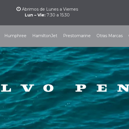
Abrimos de Lunes a Viernes
Lun – Vie:
7:30 a 15:30
Humphree
HamiltonJet
Prestomarine
Otras Marcas