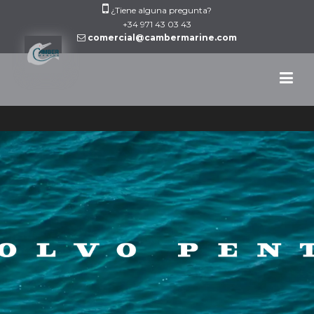
Skip
¿Tiene alguna pregunta?
to
+34 971 43 03 43
comercial@cambermarine.com
content