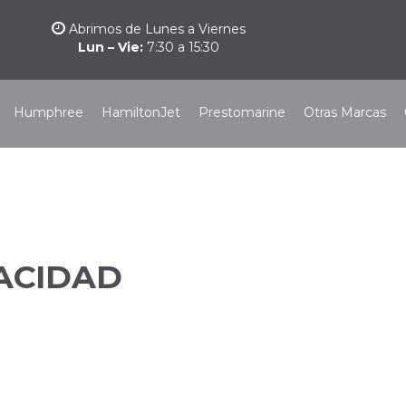
Abrimos de Lunes a Viernes
Lun – Vie:
7:30 a 15:30
Humphree
HamiltonJet
Prestomarine
Otras Marcas
VACIDAD