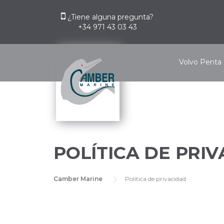
Skip
to
¿Tiene alguna pregunta?
+34 971 43 03 43
content
Volvo Penta
POLÍTICA DE PRI
Camber Marine
Política de privacidad