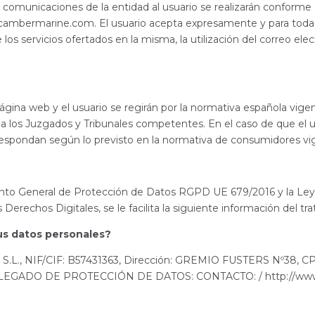
s comunicaciones de la entidad al usuario se realizarán conforme 
.cambermarine.com. El usuario acepta expresamente y para todas
e los servicios ofertados en la misma, la utilización del correo e
 página web y el usuario se regirán por la normativa española vigen
a los Juzgados y Tribunales competentes. En el caso de que el u
espondan según lo previsto en la normativa de consumidores vi
nto General de Protección de Datos RGPD UE 679/2016 y la Ley 
Derechos Digitales, se le facilita la siguiente información del t
us datos personales?
S.L., NIF/CIF: B57431363, Dirección: GREMIO FUSTERS Nº38,
LEGADO DE PROTECCIÓN DE DATOS: CONTACTO: / http://www.