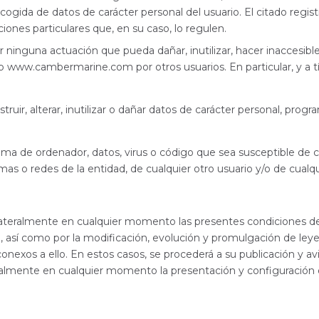
cogida de datos de carácter personal del usuario. El citado regi
ciones particulares que, en su caso, lo regulen.
r ninguna actuación que pueda dañar, inutilizar, hacer inaccesible 
b www.cambermarine.com por otros usuarios. En particular, y a tí
truir, alterar, inutilizar o dañar datos de carácter personal, pr
ama de ordenador, datos, virus o código que sea susceptible de 
temas o redes de la entidad, de cualquier otro usuario y/o de cualq
lateralmente en cualquier momento las presentes condiciones deb
, así como por la modificación, evolución y promulgación de ley
 conexos a ello. En estos casos, se procederá a su publicación y a
eralmente en cualquier momento la presentación y configuración 