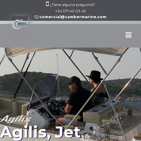
Skip
¿Tiene alguna pregunta?
to
+34 971 43 03 43
comercial@cambermarine.com
content
Agilis, Jet