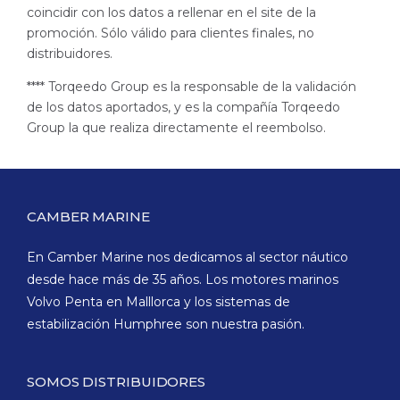
coincidir con los datos a rellenar en el site de la
promoción. Sólo válido para clientes finales, no
distribuidores.
**** Torqeedo Group es la responsable de la validación
de los datos aportados, y es la compañía Torqeedo
Group la que realiza directamente el reembolso.
CAMBER MARINE
En Camber Marine nos dedicamos al sector náutico
desde hace más de 35 años. Los motores marinos
Volvo Penta en Malllorca y los sistemas de
estabilización Humphree son nuestra pasión.
SOMOS DISTRIBUIDORES