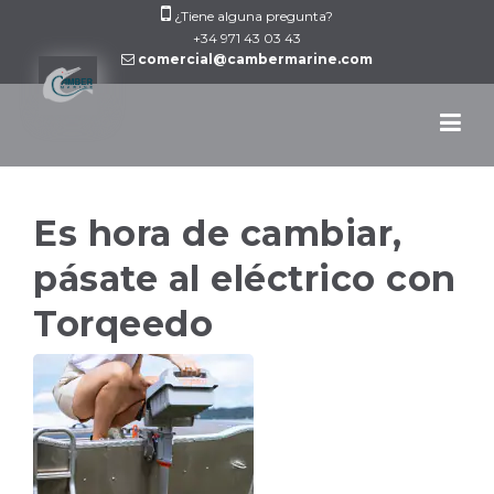
Skip
¿Tiene alguna pregunta?
to
+34 971 43 03 43
comercial@cambermarine.com
content
Es hora de cambiar,
pásate al eléctrico con
Torqeedo