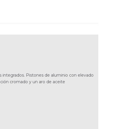
s integrados. Pistones de aluminio con elevado
ición cromado y un aro de aceite