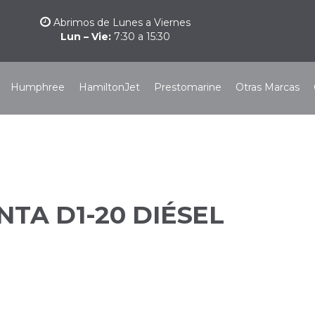
Abrimos de Lunes a Viernes
Lun – Vie:
7:30 a 15:30
Humphree
HamiltonJet
Prestomarine
Otras Marcas
TA D1-20 DIÉSEL