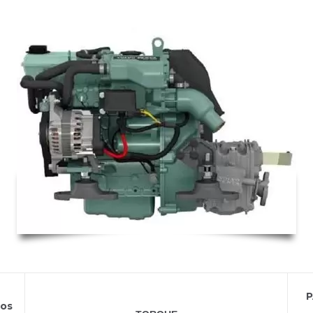
D1-20
P
jos