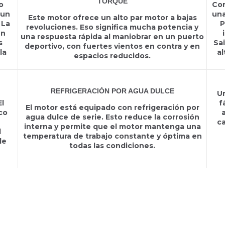
TORQUE
o
Con
 un
una
Este motor ofrece un alto par motor a bajas
 La
P
revoluciones. Eso significa mucha potencia y
un
una respuesta rápida al maniobrar en un puerto
s
Sa
deportivo, con fuertes vientos en contra y en
la
al
espacios reducidos.
REFRIGERACIÓN POR AGUA DULCE
Un
El
f
El motor está equipado con refrigeración por
co
a
agua dulce de serie. Esto reduce la corrosión
ca
interna y permite que el motor mantenga una
l
temperatura de trabajo constante y óptima en
de
todas las condiciones.