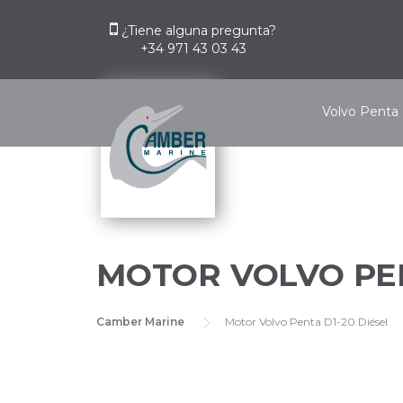
Skip
to
¿Tiene alguna pregunta?
+34 971 43 03 43
content
Volvo Penta
MOTOR VOLVO PEN
Camber Marine
Motor Volvo Penta D1-20 Diésel