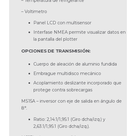
– Temperatura de refrigerante
– Voltimetro
Panel LCD con multisensor
Interfase NMEA permite visualizar datos en
la pan­talla del plotter
OPCIONES DE TRANSMISIÓN:
Cuerpo de aleación de aluminio fundida
Embrague multidisco mecánico
Acoplamiento deslizante incorporado que
protege contra sobrecargas
MS15A – inversor con eje de salida en ángulo de
8°.
Ratio: 2,14:1/1,95:1 (Giro dcha/izq.) y
2,63:1/1,95:1 (Giro dcha/izq.).