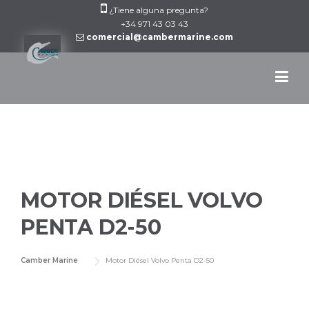
Skip
¿Tiene alguna pregunta?
to
+34 971 43 03 43
comercial@cambermarine.com
content
MOTOR DIÉSEL VOLVO
PENTA D2-50
Camber Marine
Motor Diésel Volvo Penta D2-50