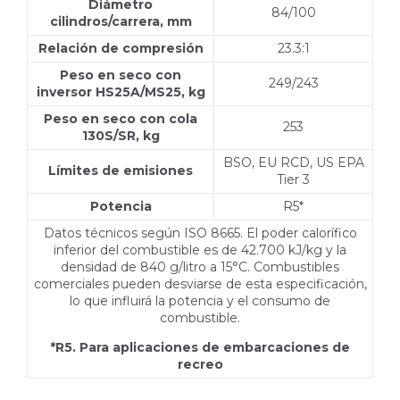
Diámetro
84/100
cilindros/carrera, mm
Relación de compresión
23.3:1
Peso en seco con
249/243
inversor HS25A/MS25, kg
Peso en seco con cola
253
130S/SR, kg
BSO, EU RCD, US EPA
Límites de emisiones
Tier 3
Potencia
R5*
Datos técnicos según ISO 8665. El poder calorífico
inferior del combustible es de 42.700 kJ/kg y la
densidad de 840 g/litro a 15°C. Combustibles
comerciales pueden desviarse de esta especificación,
lo que influirá la potencia y el consumo de
combustible.
*R5. Para aplicaciones de embarcaciones de
recreo