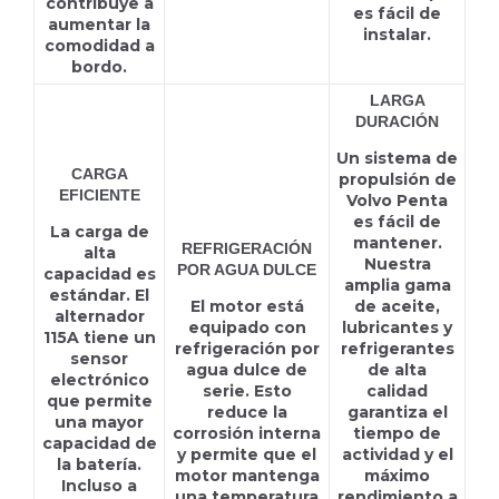
contribuye a
es fácil de
aumentar la
instalar.
comodidad a
bordo.
LARGA
DURACIÓN
Un sistema de
CARGA
propulsión de
EFICIENTE
Volvo Penta
es fácil de
La carga de
mantener.
REFRIGERACIÓN
alta
Nuestra
POR AGUA DULCE
capacidad es
amplia gama
estándar. El
El motor está
de aceite,
alternador
equipado con
lubricantes y
115A tiene un
refrigeración por
refrigerantes
sensor
agua dulce de
de alta
electrónico
serie. Esto
calidad
que permite
reduce la
garantiza el
una mayor
corrosión interna
tiempo de
capacidad de
y permite que el
actividad y el
la batería.
motor mantenga
máximo
Incluso a
una temperatura
rendimiento a