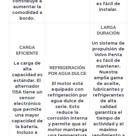
contribuye a
es fácil de
aumentar la
instalar.
comodidad a
bordo.
LARGA
DURACIÓN
Un sistema de
CARGA
propulsión de
EFICIENTE
Volvo Penta
es fácil de
La carga de
mantener.
REFRIGERACIÓN
alta
Nuestra
POR AGUA DULCE
capacidad es
amplia gama
estándar. El
El motor está
de aceite,
alternador
equipado con
lubricantes y
115A tiene un
refrigeración por
refrigerantes
sensor
agua dulce de
de alta
electrónico
serie. Esto
calidad
que permite
reduce la
garantiza el
una mayor
corrosión interna
tiempo de
capacidad de
y permite que el
actividad y el
la batería.
motor mantenga
máximo
Incluso a
una temperatura
rendimiento a