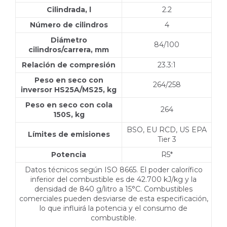
Cilindrada, l
2.2
Número de cilindros
4
Diámetro
84/100
cilindros/carrera, mm
Relación de compresión
23.3:1
Peso en seco con
264/258
inversor HS25A/MS25, kg
Peso en seco con cola
264
150S, kg
BSO, EU RCD, US EPA
Límites de emisiones
Tier 3
Potencia
R5*
Datos técnicos según ISO 8665. El poder calorífico
inferior del combustible es de 42.700 kJ/kg y la
densidad de 840 g/litro a 15°C. Combustibles
comerciales pueden desviarse de esta especificación,
lo que influirá la potencia y el consumo de
combustible.