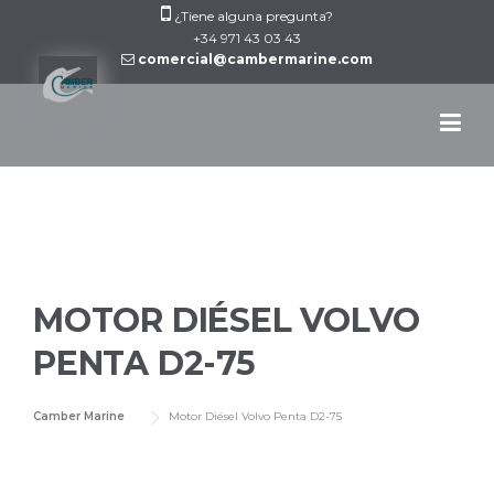
Skip
¿Tiene alguna pregunta?
to
+34 971 43 03 43
comercial@cambermarine.com
content
MOTOR DIÉSEL VOLVO
PENTA D2-75
Camber Marine
Motor Diésel Volvo Penta D2-75