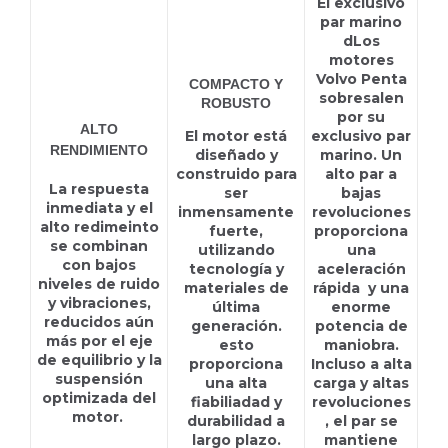
El exclusivo
par marino
dLos
motores
Volvo Penta
COMPACTO Y
sobresalen
ROBUSTO
D4-230A DPI
por su
ALTO
El motor está
exclusivo par
RENDIMIENTO
diseñado y
marino. Un
construido para
alto par a
La respuesta
ser
bajas
inmediata y el
inmensamente
revoluciones
alto redimeinto
fuerte,
proporciona
se combinan
utilizando
una
con bajos
tecnología y
aceleración
niveles de ruido
materiales de
rápida y una
y vibraciones,
última
enorme
reducidos aún
generación.
potencia de
más por el eje
esto
maniobra.
de equilibrio y la
proporciona
Incluso a alta
suspensión
una alta
carga y altas
optimizada del
fiabiliadad y
revoluciones
motor.
durabilidad a
, el par se
largo plazo.
mantiene