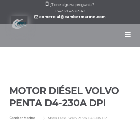
Skip
¿Tiene alguna pregunta?
to
+34 971 43 03 43
comercial@cambermarine.com
content
MOTOR DIÉSEL VOLVO
PENTA D4-230A DPI
Camber Marine
Motor Diésel Volvo Penta D4-230A DPI