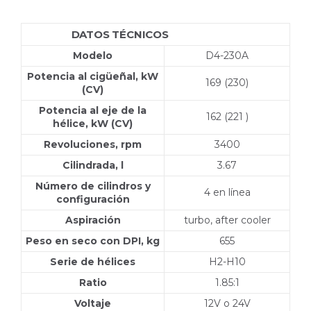
DATOS TÉCNICOS
D4-230A DPI
Modelo
D4-230A
Potencia al cigüeñal, kW
169 (230)
(CV)
Potencia al eje de la
162 (221 )
hélice, kW (CV)
Revoluciones, rpm
3400
Cilindrada, l
3.67
Número de cilindros y
4 en línea
configuración
Aspiración
turbo, after cooler
Peso en seco con DPI, kg
655
Serie de hélices
H2-H10
Ratio
1.85:1
Voltaje
12V o 24V