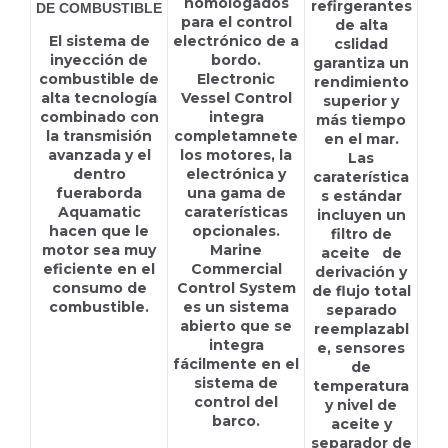
homologados
refirgerantes
DE COMBUSTIBLE
para el control
de alta
El sistema de
electrónico de a
cslidad
inyección de
bordo.
garantiza un
combustible de
Electronic
rendimiento
alta tecnología
Vessel Control
superior y
combinado con
integra
más tiempo
la transmisión
completamnete
en el mar.
avanzada y el
los motores, la
Las
dentro
electrónica y
caraterística
fueraborda
una gama de
s estándar
Aquamatic
caraterísticas
incluyen un
hacen que le
opcionales.
filtro de
motor sea muy
Marine
aceite de
eficiente en el
Commercial
derivación y
consumo de
Control System
de flujo total
combustible.
es un sistema
separado
abierto que se
reemplazabl
integra
e, sensores
fácilmente en el
de
sistema de
temperatura
control del
y nivel de
barco.
aceite y
separador de