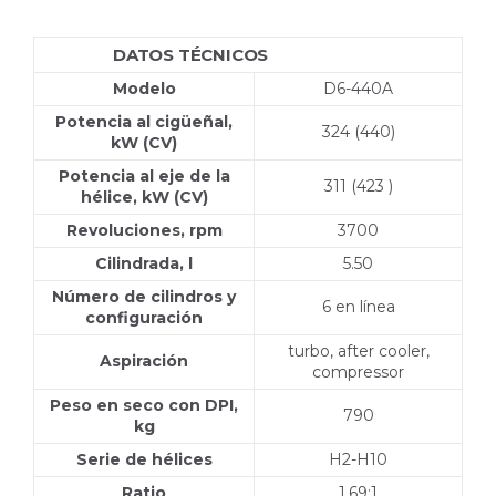
DATOS TÉCNICOS
D6-440A DPI
Modelo
D6-440A
Potencia al cigüeñal,
324 (440)
kW (CV)
Potencia al eje de la
311 (423 )
hélice, kW (CV)
Revoluciones, rpm
3700
Cilindrada, l
5.50
Número de cilindros y
6 en línea
configuración
turbo, after cooler,
Aspiración
compressor
Peso en seco con DPI,
790
kg
Serie de hélices
H2-H10
Ratio
1.69:1