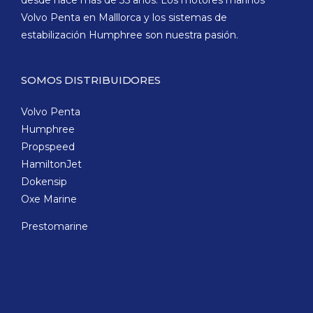
desde hace más de 35 años. Los motores marinos
Volvo Penta en Malllorca y los sistemas de
estabilización Humphree son nuestra pasión.
SOMOS DISTRIBUIDORES
Volvo Penta
Humphree
Propspeed
HamiltonJet
Dokensip
Oxe Marine
Prestomarine