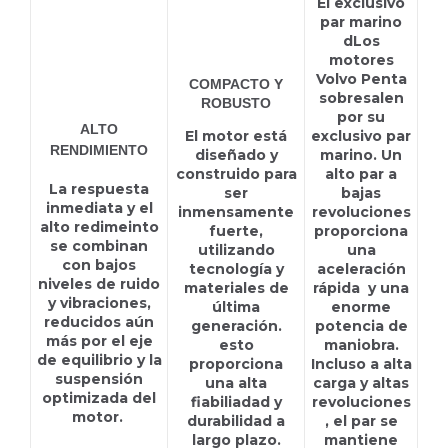
El exclusivo
par marino
dLos
motores
Volvo Penta
COMPACTO Y
sobresalen
ROBUSTO
D6-440A DPI
por su
ALTO
El motor está
exclusivo par
RENDIMIENTO
diseñado y
marino. Un
construido para
alto par a
La respuesta
ser
bajas
inmediata y el
inmensamente
revoluciones
alto redimeinto
fuerte,
proporciona
se combinan
utilizando
una
con bajos
tecnología y
aceleración
niveles de ruido
materiales de
rápida y una
y vibraciones,
última
enorme
reducidos aún
generación.
potencia de
más por el eje
esto
maniobra.
de equilibrio y la
proporciona
Incluso a alta
suspensión
una alta
carga y altas
optimizada del
fiabiliadad y
revoluciones
motor.
durabilidad a
, el par se
largo plazo.
mantiene