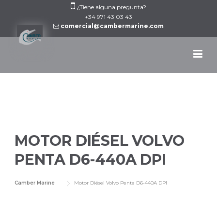
Skip
¿Tiene alguna pregunta?
to
+34 971 43 03 43
comercial@cambermarine.com
content
MOTOR DIÉSEL VOLVO
PENTA D6-440A DPI
Camber Marine
Motor Diésel Volvo Penta D6-440A DPI