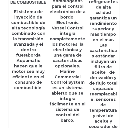
homologados
refirgerantes
DE COMBUSTIBLE
para el control
de alta
El sistema de
electrónico de a
cslidad
inyección de
bordo.
garantiza un
combustible de
Electronic
rendimiento
alta tecnología
Vessel Control
superior y
combinado con
integra
más tiempo
la transmisión
completamnete
en el mar.
avanzada y el
los motores, la
Las
dentro
electrónica y
caraterística
fueraborda
una gama de
s estándar
Aquamatic
caraterísticas
incluyen un
hacen que le
opcionales.
filtro de
motor sea muy
Marine
aceite de
eficiente en el
Commercial
derivación y
consumo de
Control System
de flujo total
combustible.
es un sistema
separado
abierto que se
reemplazabl
integra
e, sensores
fácilmente en el
de
sistema de
temperatura
control del
y nivel de
barco.
aceite y
separador de