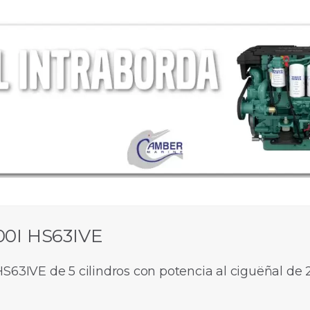
00I HS63IVE
S63IVE de 5 cilindros con potencia al ciguëñal de 