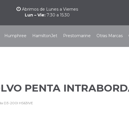
Abrimos de Lunes a Viernes
Lun – Vie:
7:30 a 15:30
Humphree
HamiltonJet
Prestomarine
Otras Marcas
LVO PENTA INTRABORDA
rda D3-200I HS63IVE