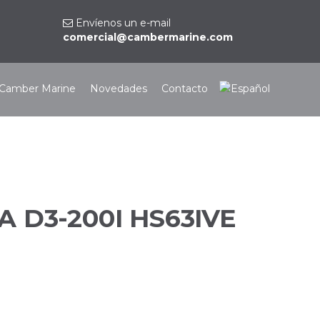
Envíenos un e-mail
comercial@cambermarine.com
Camber Marine
Novedades
Contacto
 D3-200I HS63IVE