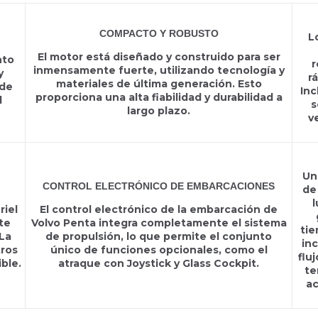
COMPACTO Y ROBUSTO
L
El motor está diseñado y construido para ser
nto
r
inmensamente fuerte, utilizando tecnología y
y
r
materiales de última generación. Esto
 de
Inc
proporciona una alta fiabilidad y durabilidad a
l
s
largo plazo.
v
Un
CONTROL ELECTRÓNICO DE EMBARCACIONES
de
l
riel
El control electrónico de la embarcación de
te
Volvo Penta integra completamente el sistema
tie
La
de propulsión, lo que permite el conjunto
inc
tros
único de funciones opcionales, como el
flu
ble.
atraque con Joystick y Glass Cockpit.
te
ac