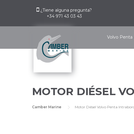
Skip
to
¿Tiene alguna pregunta?
+34 971 43 03 43
content
Volvo Penta
MOTOR DIÉSEL VO
Camber Marine
Motor Diésel Volvo Penta Intrabo