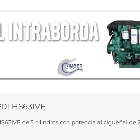
20I HS63IVE
S63IVE de 5 cilindros con potencia al ciguëñal de 