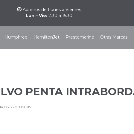
Abrimos de Lunes a Viernes
Lun – Vie:
7:30 a 15:30
Humphree
HamiltonJet
Prestomarine
Otras Marcas
LVO PENTA INTRABORDA
rda D3-220I HS63IVE