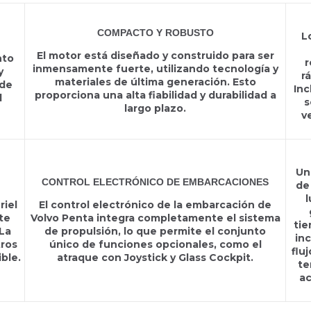
COMPACTO Y ROBUSTO
L
El motor está diseñado y construido para ser
nto
r
inmensamente fuerte, utilizando tecnología y
y
r
materiales de última generación. Esto
 de
Inc
proporciona una alta fiabilidad y durabilidad a
l
s
largo plazo.
v
Un
CONTROL ELECTRÓNICO DE EMBARCACIONES
de
l
riel
El control electrónico de la embarcación de
te
Volvo Penta integra completamente el sistema
tie
La
de propulsión, lo que permite el conjunto
inc
tros
único de funciones opcionales, como el
flu
ble.
atraque con Joystick y Glass Cockpit.
te
ac