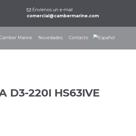
Envíenos un e-mail
comercial@cambermarine.com
Camber Marine
Novedades
Contacto
 D3-220I HS63IVE