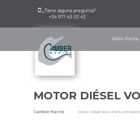
Skip
to
¿Tiene alguna pregunta?
+34 971 43 03 43
content
Volvo Penta
MOTOR DIÉSEL VO
Camber Marine
Motor Diésel Volvo Penta Intrabo