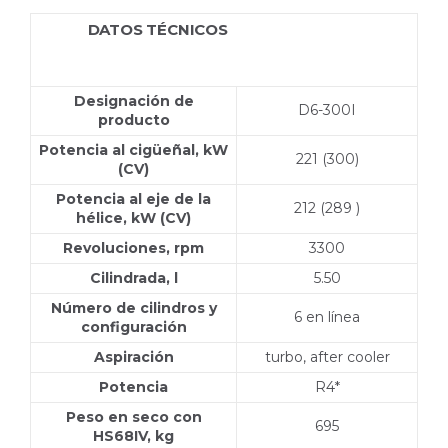
DATOS TÉCNICOS
D6-300I HS68IVE
D3-110I HS25AE
Designación de
D6-300I
producto
Potencia al cigüeñal, kW
221 (300)
(CV)
Potencia al eje de la
212 (289 )
hélice, kW (CV)
Revoluciones, rpm
3300
Cilindrada, l
5.50
Número de cilindros y
6 en línea
configuración
Aspiración
turbo, after cooler
Potencia
R4*
Peso en seco con
695
HS68IV, kg