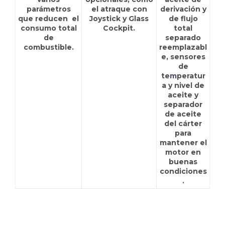
parámetros
el atraque con
derivación y
que reducen el
Joystick y Glass
de flujo
consumo total
Cockpit.
total
de
separado
combustible.
reemplazabl
e, sensores
de
temperatur
a y nivel de
aceite y
separador
de aceite
del cárter
para
mantener el
motor en
buenas
condiciones
.
D6-300I HS68IVE