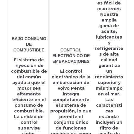
es fácil de
mantener.
Nuestra
amplia
gama de
aceite,
lubricantes
BAJO CONSUMO
y
DE
refrigerante
COMBUSTIBLE
CONTROL
s de alta
ELECTRÓNICO DE
El sistema de
calidad
EMBARCACIONES
inyección de
garantiza
combustible de
El control
un
riel común
electrónico de la
rendimiento
ayuda a que el
embarcación de
superior y
motor sea
Volvo Penta
más tiempo
altamente
integra
en el mar.
eficiente en el
completamente
Las
consumo de
el sistema de
característi
combustible.
propulsión, lo que
cas
La unidad de
permite el
estándar
control
conjunto único
incluyen un
supervisa
de funciones
filtro de
varios
opcionales, como
aceite de