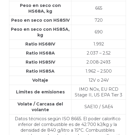
Peso en seco con
665
HS68A, kg
Peso en seco con HS85IV
720
Peso en seco con HS85A,
690
kg
Ratio HS68IV
1.992
Ratio HS68A
2.037 – 2.52
Ratio HS85IV
2.008-2493
Ratio HS85A
1.962 – 2.500
Voltaje
12V o 24V
IMO NOx, EU RCD
Límites de emisiones
Stage II, US EPA Tier 3
Volate / Carcasa del
SAE10 / SAE4
volante
Datos técnicos según ISO 8665. El poder calorífico
inferior del combustible es de 42.700 kJ/kg y la
densidad de 840 g/litro a 15°C. Combustibles