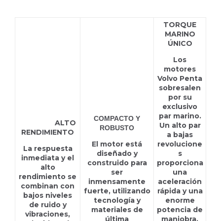
TORQUE
MARINO
ÚNICO
Los
motores
Volvo Penta
sobresalen
por su
exclusivo
D6-300I
par marino.
COMPACTO Y
HS68IVE
ALTO
Un alto par
ROBUSTO
RENDIMIENTO
a bajas
El motor está
revolucione
La respuesta
diseñado y
s
inmediata y el
construido para
proporciona
alto
ser
una
rendimiento se
inmensamente
aceleración
combinan con
fuerte, utilizando
rápida y una
bajos niveles
tecnología y
enorme
de ruido y
materiales de
potencia de
vibraciones,
última
maniobra.