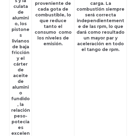
s y la
proveniente de
carga. La
culata
cada gota de
combustión siempre
de
combustible, lo
será correcta
alumini
que reduce
independientement
o, los
tanto el
e de las rpm, lo que
pistone
consumo como
dará como resultado
s
los niveles de
un mayor par y
livianos
emisión.
aceleración en todo
de baja
el tango de rpm.
fricción
y el
cárter
de
aceite
de
alumini
o
fundido
, la
relación
peso-
potecia
es
excelen