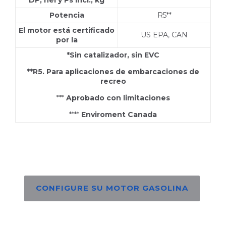
DP, hél y Ps incl., kg
Potencia
R5**
El motor está certificado
US EPA, CAN
por la
*Sin catalizador, sin EVC
**R5. Para aplicaciones de embarcaciones de
recreo
***
Aprobado con limitaciones
****
Enviroment Canada
CONFIGURE SU MOTOR GASOLINA