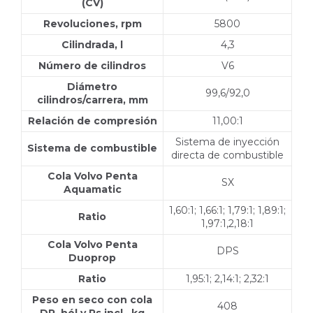
(CV)
Revoluciones, rpm
5800
Cilindrada, l
4,3
Número de cilindros
V6
Diámetro
99,6/92,0
cilindros/carrera, mm
Relación de compresión
11,00:1
Sistema de inyección
Sistema de combustible
directa de combustible
Cola Volvo Penta
SX
Aquamatic
1,60:1; 1,66:1; 1,79:1; 1,89:1;
Ratio
1,97:1,2,18:1
Cola Volvo Penta
DPS
Duoprop
Ratio
1,95:1; 2,14:1; 2,32:1
Peso en seco con cola
408