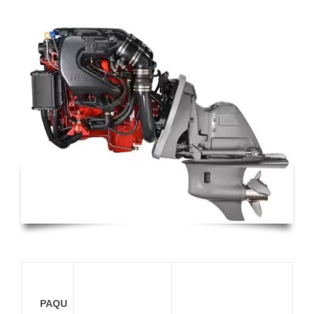
V6-200-
C
SX
PAQU