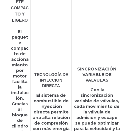
ETE
COMPAC
TO Y
LIGERO
El
paquet
e
compac
to de
acciona
miento
SINCRONIZACIÓN
por
VARIABLE DE
TECNOLOGÍA DE
motor
VÁLVULAS
INYECCIÓN
facilita
DIRECTA
la
Con la
instalac
El sistema de
sincronización
ión.
combustible de
variable de válvulas,
Gracias
inyección
cada movimiento de
al
directa permite
la válvula de
bloque
una alta relación
admisión y escape
de
de compresión
se puede optimizar
cilindro
con más energía
para la velocidad y la