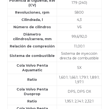
Potencia al cigüeñal, kW
179 (240)
(CV)
Revoluciones, rpm
5800
Cilindrada, l
4,3
Número de cilindros
V6
Diámetro
99,6/92,0
cilindros/carrera, mm
Relación de compresión
11,00:1
Sistema de inyección
Sistema de combustible
directa de combustible
Cola Volvo Penta
SX
Aquamatic
1,60:1; 1,66:1; 1,79:1; 1,89:1;
Ratio
1,97:1
Cola Volvo Penta
DPS, DPS OX
Duoprop
Ratio
1,95:1; 2,14:1; 2,32:1
Cola Volvo Penta