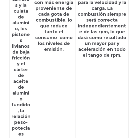
con más energía
para la velocidad y la
s y la
proveniente de
carga. La
culata
cada gota de
combustión siempre
de
combustible, lo
será correcta
alumini
que reduce
independientement
o, los
tanto el
e de las rpm, lo que
pistone
consumo como
dará como resultado
s
los niveles de
un mayor par y
livianos
emisión.
aceleración en todo
de baja
el tango de rpm.
fricción
y el
cárter
de
aceite
de
alumini
o
fundido
, la
relación
peso-
potecia
es