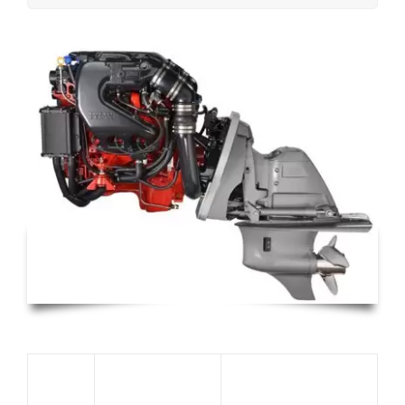
V6-240A-
CE DP-S