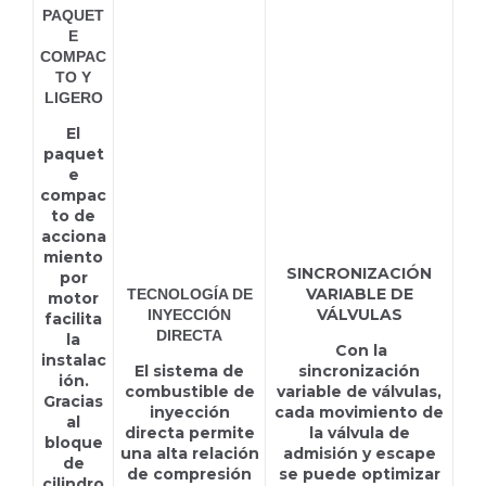
PAQUET
E
COMPAC
TO Y
LIGERO
El
paquet
e
compac
to de
acciona
miento
SINCRONIZACIÓN
por
VARIABLE DE
TECNOLOGÍA DE
motor
VÁLVULAS
INYECCIÓN
facilita
DIRECTA
la
Con la
instalac
El sistema de
sincronización
ión.
combustible de
variable de válvulas,
Gracias
inyección
cada movimiento de
al
directa permite
la válvula de
bloque
una alta relación
admisión y escape
de
de compresión
se puede optimizar
cilindro