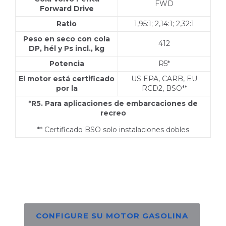
FWD
Forward Drive
Ratio
1,95:1; 2,14:1; 2,32:1
Peso en seco con cola
412
DP, hél y Ps incl., kg
Potencia
R5*
El motor está certificado
US EPA, CARB, EU
por la
RCD2, BSO**
*R5. Para aplicaciones de embarcaciones de
recreo
** Certificado BSO solo instalaciones dobles
V6-240A-CE DP-S
CONFIGURE SU MOTOR GASOLINA