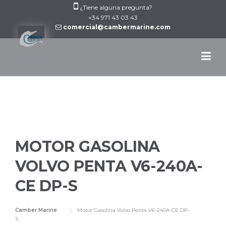
Skip
¿Tiene alguna pregunta?
to
+34 971 43 03 43
comercial@cambermarine.com
content
MOTOR GASOLINA
VOLVO PENTA V6-240A-
CE DP-S
Camber Marine
Motor Gasolina Volvo Penta V6-240A-CE DP-
S