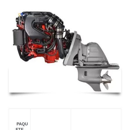
V6-240A-
CE
SX
PAQU
ETE