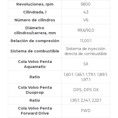
Revoluciones, rpm
5800
Cilindrada, l
4,3
Número de cilindros
V6
Diámetro
99,6/92,0
cilindros/carrera, mm
Relación de compresión
11,00:1
Sistema de inyección
Sistema de combustible
directa de combustible
Cola Volvo Penta
SX
Aquamatic
1,60:1; 1,66:1; 1,79:1; 1,89:1;
Ratio
1,97:1
Cola Volvo Penta
DPS, DPS OX
Duoprop
Ratio
1,95:1; 2,14:1; 2,32:1
Cola Volvo Penta
FWD
Forward Drive