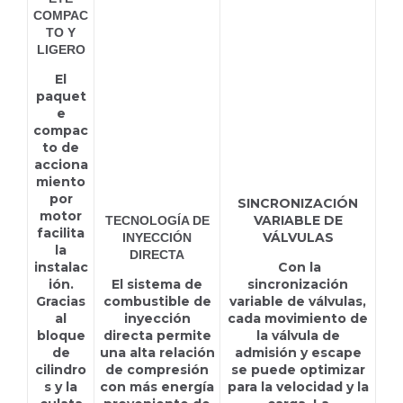
COMPAC
TO Y
LIGERO
El
paquet
e
compac
to de
acciona
miento
por
SINCRONIZACIÓN
motor
VARIABLE DE
TECNOLOGÍA DE
facilita
VÁLVULAS
INYECCIÓN
la
DIRECTA
instalac
Con la
ión.
El sistema de
sincronización
Gracias
combustible de
variable de válvulas,
al
inyección
cada movimiento de
bloque
directa permite
la válvula de
de
una alta relación
admisión y escape
cilindro
de compresión
se puede optimizar
s y la
con más energía
para la velocidad y la