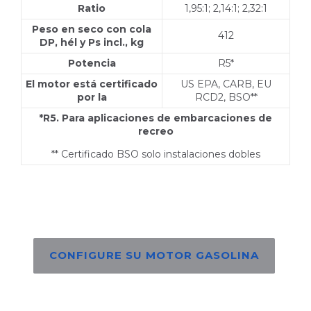
Ratio
1,95:1; 2,14:1; 2,32:1
Peso en seco con cola
412
DP, hél y Ps incl., kg
Potencia
R5*
El motor está certificado
US EPA, CARB, EU
por la
RCD2, BSO**
*R5. Para aplicaciones de embarcaciones de
recreo
** Certificado BSO solo instalaciones dobles
CONFIGURE SU MOTOR GASOLINA