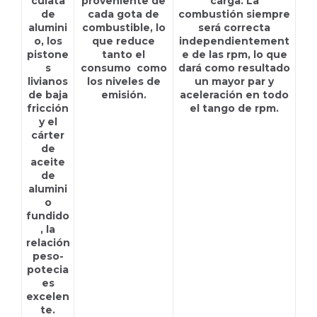
culata
proveniente de
carga. La
de
cada gota de
combustión siempre
alumini
combustible, lo
será correcta
o, los
que reduce
independientement
pistone
tanto el
e de las rpm, lo que
s
consumo como
dará como resultado
livianos
los niveles de
un mayor par y
de baja
emisión.
aceleración en todo
fricción
el tango de rpm.
y el
cárter
de
aceite
de
alumini
o
fundido
, la
relación
peso-
potecia
es
excelen
te.