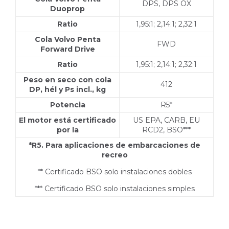
DPS, DPS OX
Duoprop
Ratio
1,95:1; 2,14:1; 2,32:1
Cola Volvo Penta
FWD
Forward Drive
Ratio
1,95:1; 2,14:1; 2,32:1
Peso en seco con cola
412
DP, hél y Ps incl., kg
Potencia
R5*
El motor está certificado
US EPA, CARB, EU
por la
RCD2, BSO***
*R5. Para aplicaciones de embarcaciones de
recreo
** Certificado BSO solo instalaciones dobles
*** Certificado BSO solo instalaciones simples