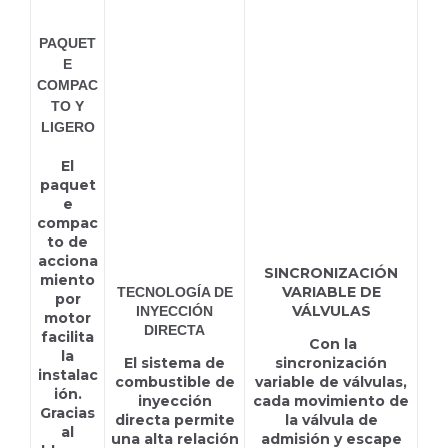
CE DP-S
PAQUET
E
COMPAC
TO Y
LIGERO
El
paquet
e
compac
to de
acciona
SINCRONIZACIÓN
miento
VARIABLE DE
TECNOLOGÍA DE
por
VÁLVULAS
INYECCIÓN
motor
DIRECTA
facilita
Con la
la
El sistema de
sincronización
instalac
combustible de
variable de válvulas,
ión.
inyección
cada movimiento de
Gracias
directa permite
la válvula de
al
una alta relación
admisión y escape