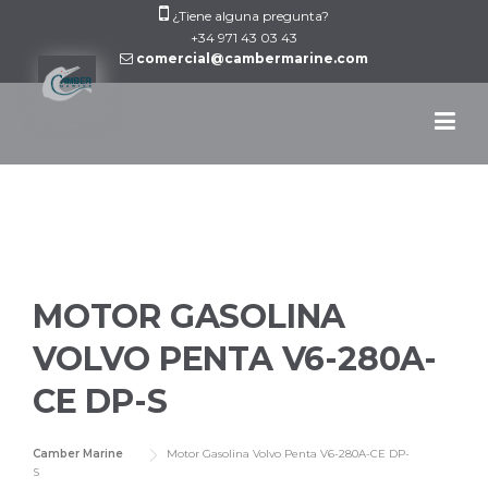
Skip
¿Tiene alguna pregunta?
to
+34 971 43 03 43
comercial@cambermarine.com
content
MOTOR GASOLINA
VOLVO PENTA V6-280A-
CE DP-S
Camber Marine
Motor Gasolina Volvo Penta V6-280A-CE DP-
S