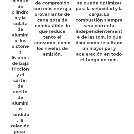
bloque
de compresión
se puede optimizar
de
con más energía
para la velocidad y la
cilindro
proveniente de
carga. La
s y la
cada gota de
combustión siempre
culata
combustible, lo
será correcta
de
que reduce
independientement
alumini
tanto el
e de las rpm, lo que
o, los
consumo como
dará como resultado
pistone
los niveles de
un mayor par y
s
emisión.
aceleración en todo
livianos
el tango de rpm.
de baja
fricción
y el
cárter
de
aceite
de
alumini
o
fundido
, la
relación
peso-