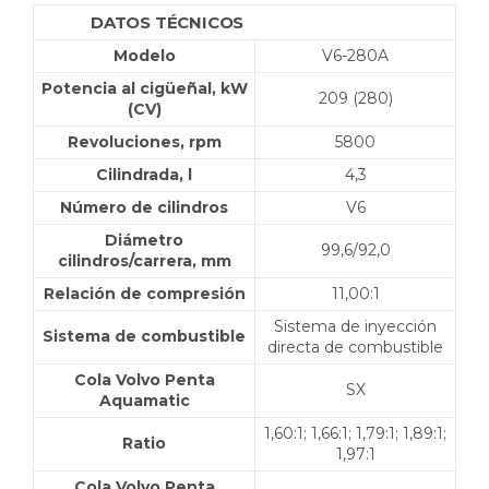
DATOS TÉCNICOS
V6-280A-CE DP-S
Modelo
V6-280A
Potencia al cigüeñal, kW
209 (280)
(CV)
Revoluciones, rpm
5800
Cilindrada, l
4,3
Número de cilindros
V6
Diámetro
99,6/92,0
cilindros/carrera, mm
Relación de compresión
11,00:1
Sistema de inyección
Sistema de combustible
directa de combustible
Cola Volvo Penta
SX
Aquamatic
1,60:1; 1,66:1; 1,79:1; 1,89:1;
Ratio
1,97:1
Cola Volvo Penta