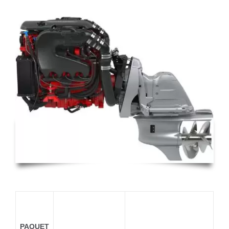
V8-380-
C DP-S
PAQUET