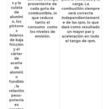
s y la
proveniente de
carga. La
culata
cada gota de
combustión siempre
de
combustible, lo
será correcta
alumini
que reduce
independientement
o, los
tanto el
e de las rpm, lo que
pistone
consumo como
dará como resultado
s
los niveles de
un mayor par y
livianos
emisión.
aceleración en todo
de baja
el tango de rpm.
fricción
y el
cárter
de
aceite
de
alumini
o
fundido
, la
relación
peso-
potecia
es