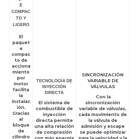
E
COMPAC
TO Y
LIGERO
El
paquet
e
compac
to de
acciona
miento
SINCRONIZACIÓN
por
VARIABLE DE
TECNOLOGÍA DE
motor
VÁLVULAS
INYECCIÓN
facilita
DIRECTA
la
Con la
instalac
El sistema de
sincronización
ión.
combustible de
variable de válvulas,
Gracias
inyección
cada movimiento de
al
directa permite
la válvula de
bloque
una alta relación
admisión y escape
de
de compresión
se puede optimizar
cilindro
con más energía
para la velocidad y la