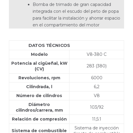
Bomba de trimado de gran capacidad
integrada con el escudo del peto de popa
para facilitar la instalación y ahorrar espacio
en el compartimiento del motor
DATOS TÉCNICOS
V8-380-C DP-S
Modelo
V8-380 C
Potencia al cigüeñal, kW
283 (380)
(CV)
Revoluciones, rpm
6000
Cilindrada, l
6,2
Número de cilindros
V8
Diámetro
103/92
cilindros/carrera, mm
Relación de compresión
11,5:1
Sistema de inyección
Sistema de combustible