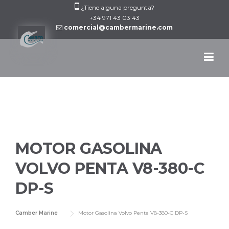
Skip
¿Tiene alguna pregunta?
to
+34 971 43 03 43
comercial@cambermarine.com
content
MOTOR GASOLINA
VOLVO PENTA V8-380-C
DP-S
Camber Marine
Motor Gasolina Volvo Penta V8-380-C DP-S