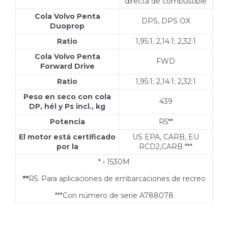
directa de combustible
Cola Volvo Penta
DPS, DPS OX
Duoprop
Ratio
1,95:1; 2,14:1; 2,32:1
Cola Volvo Penta
FWD
Forward Drive
Ratio
1,95:1; 2,14:1; 2,32:1
Peso en seco con cola
439
DP, hél y Ps incl., kg
Potencia
R5**
El motor está certificado
US EPA, CARB, EU
por la
RCD2,CARB ***
* › 1530M
**
R5. Para aplicaciones de embarcaciones de recreo
***Con número de serie A788078