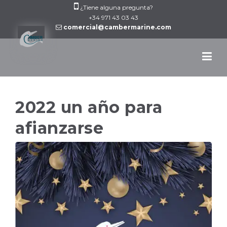
Skip
¿Tiene alguna pregunta?
to
+34 971 43 03 43
comercial@cambermarine.com
content
2022 un año para
afianzarse