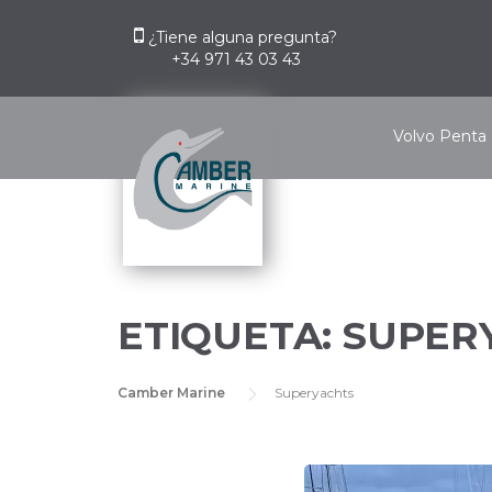
Skip
to
¿Tiene alguna pregunta?
+34 971 43 03 43
content
Volvo Penta
ETIQUETA:
SUPER
Camber Marine
Superyachts