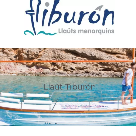
Llaüt Tiburón Solarium 37
TIBURÓN 37 SOLÁRIUM ES UN LLAÜT TÍPICO MENORQUÍN 
Llaüt Tiburón
MÁS INFORMACIÓN