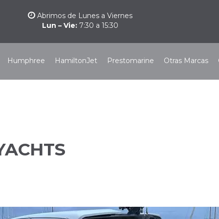
Abrimos de Lunes a Viernes
Lun – Vie:
7:30 a 15:30
Humphree
HamiltonJet
Prestomarine
Otras Marcas
YACHTS