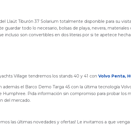
 Llaüt Tiburón 37 Solarium totalmente disponible para su visita.
te guardar todo lo necesario, bolsas de playa, nevera, materiales 
e incluso son convertibles en dos literas por si te apetece hecha
yachts Village tendremos los stands 40 y 41 con
Volvo Penta,
H
n además el Barco Demo Targa 45 con la última tecnología Volv
de Humphree. Pida información sin compromiso para probar los 
ión del mercado.
emos las últimas novedades y ofertas! Le invitamos a que venga 